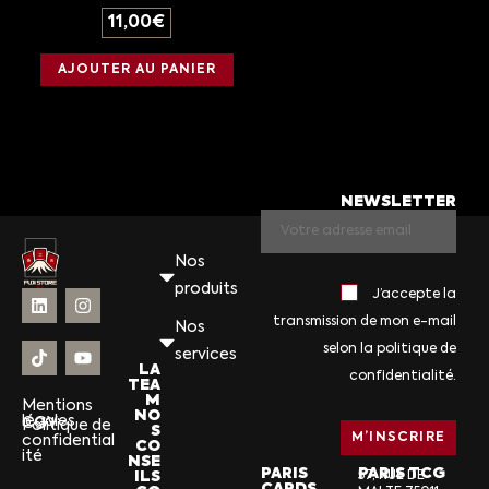
11,00
€
AJOUTER AU PANIER
NEWSLETTER
Nos
produits
J’accepte la
transmission de mon e-mail
Nos
selon la politique de
services
LA
confidentialité.
TEA
M
Mentions
NO
légales
CGV
Politique de
S
confidential
CO
ité
NSE
PARIS
PARIS TCG
ILS
57, RUE DE