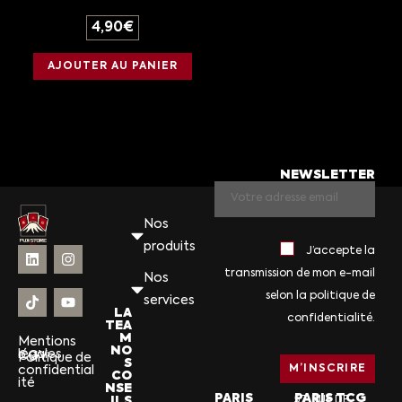
4,90
€
AJOUTER AU PANIER
NEWSLETTER
Nos
produits
J’accepte la
transmission de mon e-mail
Nos
selon la politique de
services
LA
confidentialité.
TEA
M
Mentions
NO
légales
CGV
Politique de
S
confidential
CO
ité
NSE
PARIS
PARIS TCG
ILS
57, RUE DE