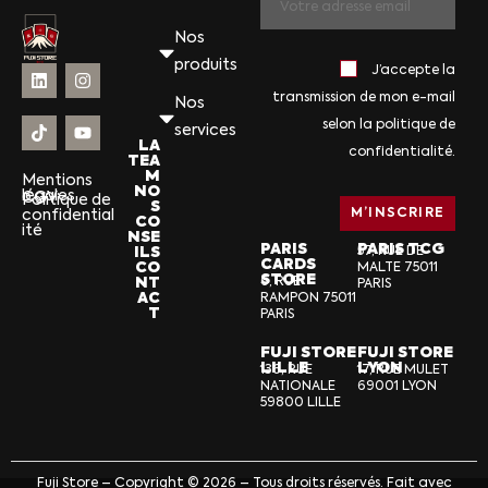
Nos
produits
J’accepte la
transmission de mon e-mail
Nos
selon la politique de
services
LA
confidentialité.
TEA
M
Mentions
NO
légales
CGV
Politique de
S
confidential
CO
ité
NSE
PARIS
PARIS TCG
ILS
57, RUE DE
CARDS
CO
MALTE 75011
STORE
NT
6, RUE
PARIS
AC
RAMPON 75011
T
PARIS
FUJI STORE
FUJI STORE
LILLE
LYON
136, RUE
17, RUE MULET
NATIONALE
69001 LYON
59800 LILLE
Fuji Store – Copyright © 2026 – Tous droits réservés. Fait avec