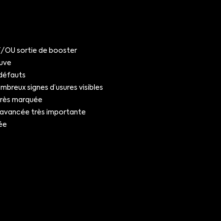
OU sortie de booster
uve
défauts
breux signes d’usures visibles
très marquée
 avancée très importante
ée