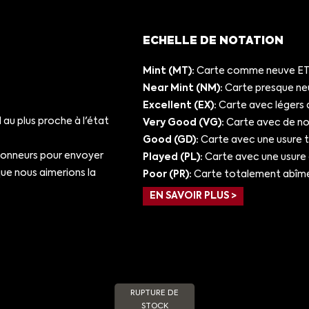
ECHELLE DE NOTATION
Mint (MT):
Carte comme neuve ET/
Near Mint (NM):
Carte presque ne
Excellent (EX):
Carte avec légers 
au plus proche à l'état
Very Good (VG):
Carte avec de nom
Good (GD):
Carte avec une usure 
ionneurs pour envoyer
Played (PL):
Carte avec une usure
e nous aimerions la
Poor (PR):
Carte totalement abîm
EN SAVOIR PLUS >
RUPTURE DE
STOCK