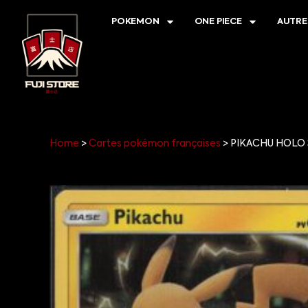
POKEMON
ONE PIECE
AUTRE
Home
>
Cartes pokémon françaises
>
PIKACHU HOLO 