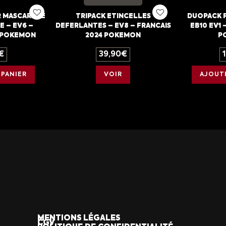
R MASCARADE
TRIPACK ETINCELLES
DUOPACK 
E – EV6 –
DEFERLANTES – EV8 – FRANCAIS
EB10 EV1 
4 POKEMON
2024 POKEMON
P
€
39,90
€
 PANIER
VOIR
AJOUTE
MENTIONS LÉGALES
CGV