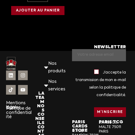
AJOUTER AU PANIER
NEWSLETTER
Nos
produits
J’accepte la
transmission de mon e-mail
Nos
selon la politique de
services
LA
confidentialité.
TEA
M
Mentions
NO
légales
CGV
Politique de
S
confidential
CO
ité
NSE
PARIS
PARIS TCG
ILS
57, RUE DE
CARDS
CO
MALTE 75011
STORE
NT
6, RUE
PARIS