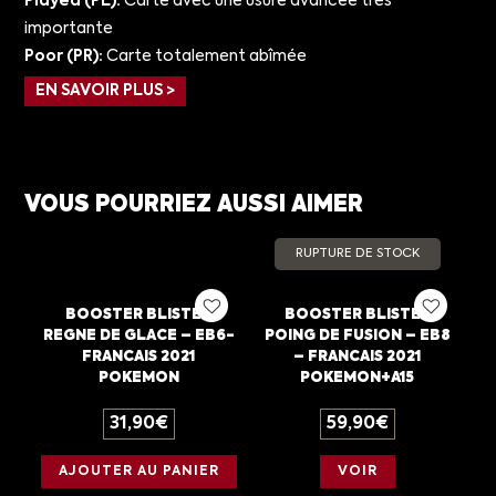
Played (PL):
Carte avec une usure avancée très
importante
Poor (PR):
Carte totalement abîmée
EN SAVOIR PLUS >
VOUS POURRIEZ AUSSI AIMER
RUPTURE DE STOCK
BOOSTER BLISTER
BOOSTER BLISTER
REGNE DE GLACE – EB6-
POING DE FUSION – EB8
FRANCAIS 2021
– FRANCAIS 2021
POKEMON
POKEMON+A15
31,90
€
59,90
€
AJOUTER AU PANIER
VOIR