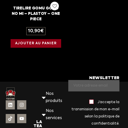
TIRELIRE GOMU GOMU
NO MI – PLASTOY – ONE
PIECE
10,90
€
AJOUTER AU PANIER
NEWSLETTER
Nos
produits
J’accepte la
transmission de mon e-mail
Nos
selon la politique de
services
LA
confidentialité.
TEA