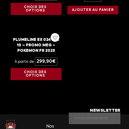
CHOIX DES
AJOUTER AU PANIER
OPTIONS
PLUMELINE EX 024 PSA
10 – PROMO MEG –
POKEMON FR 2025
299,90
€
À partir de
CHOIX DES
OPTIONS
NEWSLETTER
Nos