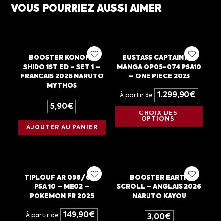
VOUS POURRIEZ AUSSI AIMER
BOOSTER KONOHA
EUSTASS CAPTAIN KID
SHIDO 1ST ED – SET 1 –
MANGA OP05-074 PSA10
FRANCAIS 2026 NARUTO
– ONE PIECE 2023
MYTHOS
1.299,90
€
À partir de
5,90
€
CHOIX DES
OPTIONS
AJOUTER AU PANIER
TIPLOUF AR 098/094
BOOSTER EARTH
PSA 10 – ME02 –
SCROLL – ANGLAIS 2026
POKEMON FR 2025
NARUTO KAYOU
149,90
€
À partir de
3,00
€