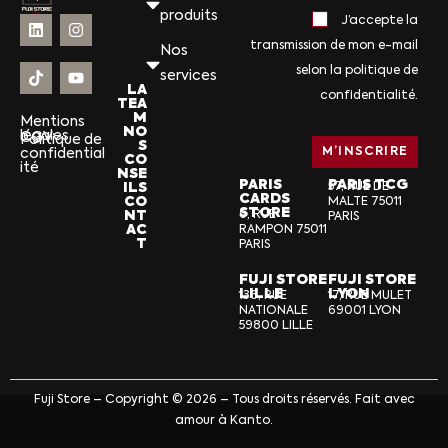
produits
J’accepte la
transmission de mon e-mail
Nos
selon la politique de
services
LA
confidentialité.
TEA
M
Mentions
NO
légales
CGV
Politique de
S
confidential
CO
ité
NSE
PARIS
PARIS TCG
ILS
57, RUE DE
CARDS
CO
MALTE 75011
STORE
NT
6, RUE
PARIS
AC
RAMPON 75011
T
PARIS
FUJI STORE
FUJI STORE
LILLE
LYON
136, RUE
17, RUE MULET
NATIONALE
69001 LYON
59800 LILLE
Fuji Store – Copyright © 2026 – Tous droits réservés. Fait avec
amour à Kanto.