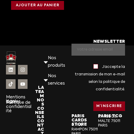
AJOUTER AU PANIER
NEWSLETTER
Nos
produits
J’accepte la
transmission de mon e-mail
Nos
selon la politique de
services
LA
confidentialité.
TEA
M
Mentions
NO
légales
CGV
Politique de
S
confidential
CO
ité
NSE
PARIS
PARIS TCG
ILS
57, RUE DE
CARDS
CO
MALTE 75011
STORE
NT
6, RUE
PARIS
AC
RAMPON 75011
T