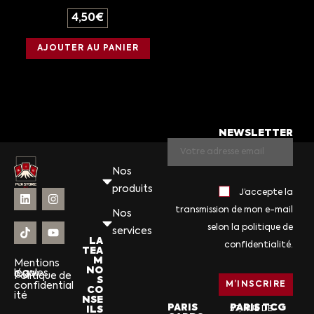
4,50
€
AJOUTER AU PANIER
NEWSLETTER
Nos
produits
J’accepte la
transmission de mon e-mail
Nos
selon la politique de
services
LA
confidentialité.
TEA
M
Mentions
NO
légales
CGV
Politique de
S
confidential
CO
ité
NSE
PARIS
PARIS TCG
ILS
57, RUE DE