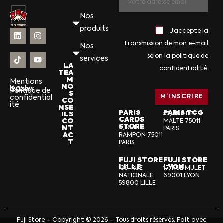
Nos
produits
J’accepte la
transmission de mon e-mail
Nos
selon la politique de
services
LA
confidentialité.
TEA
M
Mentions
NO
légales
CGV
Politique de
S
confidential
CO
ité
NSE
PARIS
PARIS TCG
ILS
57, RUE DE
CARDS
CO
MALTE 75011
STORE
NT
6, RUE
PARIS
AC
RAMPON 75011
T
PARIS
FUJI STORE
FUJI STORE
LILLE
LYON
136, RUE
17, RUE MULET
NATIONALE
69001 LYON
59800 LILLE
Fuji Store – Copyright © 2026 – Tous droits réservés. Fait avec