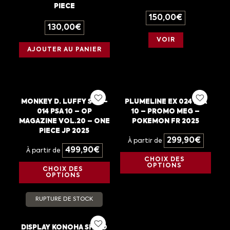
PIECE
150,00
€
130,00
€
VOIR
AJOUTER AU PANIER
MONKEY D. LUFFY ST21-
PLUMELINE EX 024 PSA
014 PSA 10 – OP
10 – PROMO MEG –
MAGAZINE VOL.20 – ONE
POKEMON FR 2025
PIECE JP 2025
299,90
€
À partir de
499,90
€
À partir de
CHOIX DES
OPTIONS
CHOIX DES
OPTIONS
RUPTURE DE STOCK
DISPLAY KONOHA SHIDO