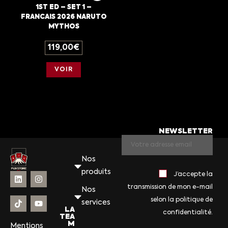
1ST ED – SET 1 –
FRANCAIS 2026 NARUTO
MYTHOS
119,00
€
VOIR
NEWSLETTER
Nos
produits
J’accepte la
transmission de mon e-mail
Nos
selon la politique de
services
LA
confidentialité.
TEA
M
Mentions