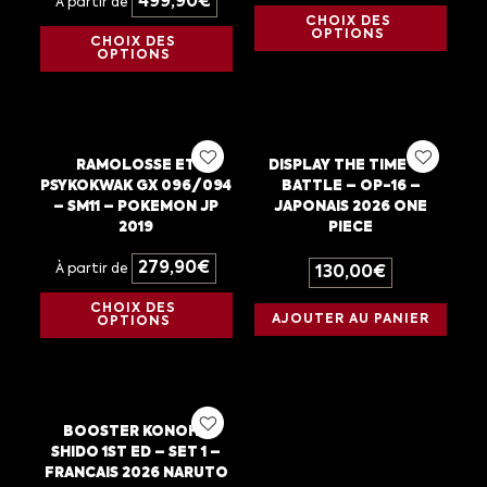
499,90
€
À partir de
CHOIX DES
OPTIONS
CHOIX DES
OPTIONS
RAMOLOSSE ET
DISPLAY THE TIME OF
PSYKOKWAK GX 096/094
BATTLE – OP-16 –
– SM11 – POKEMON JP
JAPONAIS 2026 ONE
2019
PIECE
279,90
€
À partir de
130,00
€
CHOIX DES
AJOUTER AU PANIER
OPTIONS
BOOSTER KONOHA
SHIDO 1ST ED – SET 1 –
FRANCAIS 2026 NARUTO