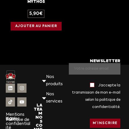
MYTHOS
5,90
€
AJOUTER AU PANIER
NEWSLETTER
Nos
produits
J’accepte la
transmission de mon e-mail
Nos
selon la politique de
services
LA
confidentialité.
TEA
M
Mentions
NO
légales
CGV
Politique de
S
confidential
CO
ité