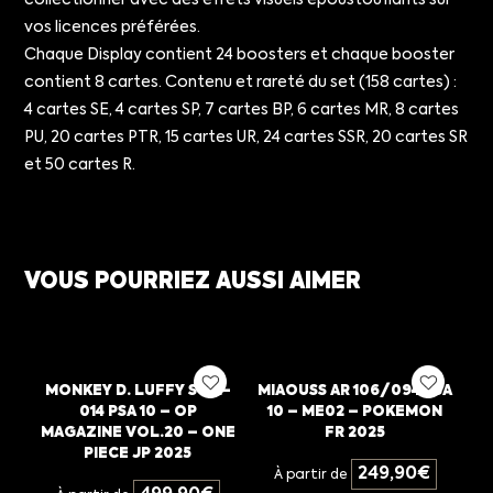
collectionner avec des effets visuels époustouflants sur
vos licences préférées.
Chaque Display contient 24 boosters et chaque booster
contient 8 cartes. Contenu et rareté du set (158 cartes) :
4 cartes SE, 4 cartes SP, 7 cartes BP, 6 cartes MR, 8 cartes
PU, 20 cartes PTR, 15 cartes UR, 24 cartes SSR, 20 cartes SR
et 50 cartes R.
VOUS POURRIEZ AUSSI AIMER
MONKEY D. LUFFY ST21-
MIAOUSS AR 106/094 PSA
014 PSA 10 – OP
10 – ME02 – POKEMON
MAGAZINE VOL.20 – ONE
FR 2025
PIECE JP 2025
249,90
€
À partir de