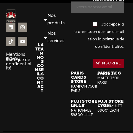
Nos
produits
J’accepte la
transmission de mon e-mail
Nos
selon la politique de
services
LA
confidentialité.
TEA
M
Mentions
NO
légales
CGV
Politique de
S
confidential
CO
ité
NSE
PARIS
PARIS TCG
ILS
57, RUE DE
CARDS
CO
MALTE 75011
STORE
NT
6, RUE
PARIS
AC
RAMPON 75011
T
PARIS
FUJI STORE
FUJI STORE
LILLE
LYON
136, RUE
17, RUE MULET
NATIONALE
69001 LYON
59800 LILLE