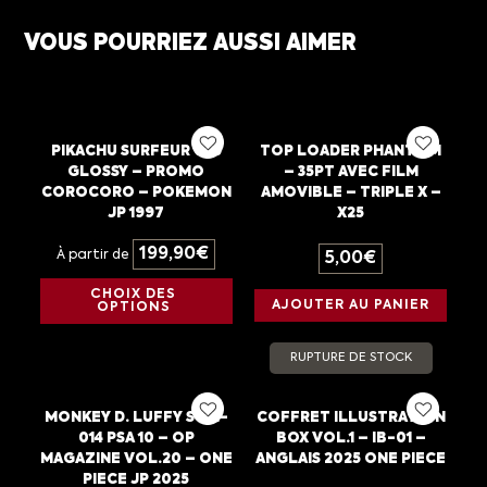
VOUS POURRIEZ AUSSI AIMER
PIKACHU SURFEUR 025
TOP LOADER PHANTOM
GLOSSY – PROMO
– 35PT AVEC FILM
COROCORO – POKEMON
AMOVIBLE – TRIPLE X –
JP 1997
X25
199,90
€
À partir de
5,00
€
CHOIX DES
AJOUTER AU PANIER
OPTIONS
RUPTURE DE STOCK
MONKEY D. LUFFY ST21-
COFFRET ILLUSTRATION
014 PSA 10 – OP
BOX VOL.1 – IB-01 –
MAGAZINE VOL.20 – ONE
ANGLAIS 2025 ONE PIECE
PIECE JP 2025