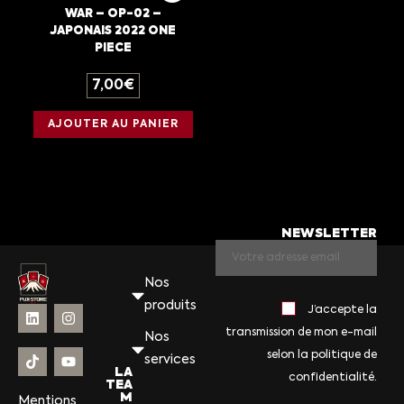
WAR – OP-02 –
JAPONAIS 2022 ONE
PIECE
7,00
€
AJOUTER AU PANIER
NEWSLETTER
Nos
produits
J’accepte la
transmission de mon e-mail
Nos
selon la politique de
services
LA
confidentialité.
TEA
M
Mentions