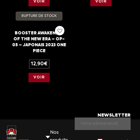
VOIR
VOIR
RUPTURE DE STOCK
BOOSTER AWAKENING
OF THE NEW ERA – OP-
05 – JAPONAIS 2023 ONE
PIECE
12,90
€
VOIR
NEWSLETTER
Nos