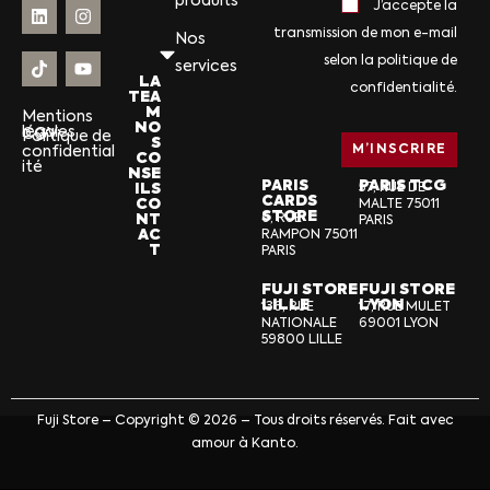
produits
J’accepte la
transmission de mon e-mail
Nos
selon la politique de
services
LA
confidentialité.
TEA
M
Mentions
NO
légales
CGV
Politique de
S
confidential
CO
ité
NSE
PARIS
PARIS TCG
ILS
57, RUE DE
CARDS
CO
MALTE 75011
STORE
NT
6, RUE
PARIS
AC
RAMPON 75011
T
PARIS
FUJI STORE
FUJI STORE
LILLE
LYON
136, RUE
17, RUE MULET
NATIONALE
69001 LYON
59800 LILLE
Fuji Store – Copyright © 2026 – Tous droits réservés. Fait avec
amour à Kanto.