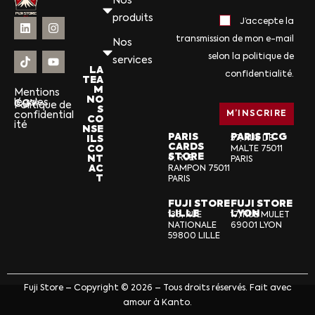
Nos
produits
J’accepte la
transmission de mon e-mail
Nos
selon la politique de
services
LA
confidentialité.
TEA
M
Mentions
NO
légales
CGV
Politique de
S
confidential
CO
ité
NSE
PARIS
PARIS TCG
ILS
57, RUE DE
CARDS
CO
MALTE 75011
STORE
NT
6, RUE
PARIS
AC
RAMPON 75011
T
PARIS
FUJI STORE
FUJI STORE
LILLE
LYON
136, RUE
17, RUE MULET
NATIONALE
69001 LYON
59800 LILLE
Fuji Store – Copyright © 2026 – Tous droits réservés. Fait avec
amour à Kanto.