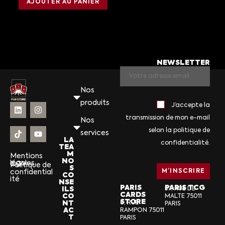
AJOUTER AU PANIER
NEWSLETTER
Nos
produits
J’accepte la
transmission de mon e-mail
Nos
selon la politique de
services
LA
confidentialité.
TEA
M
Mentions
NO
légales
CGV
Politique de
S
confidential
CO
ité
NSE
PARIS
PARIS TCG
ILS
57, RUE DE
CARDS
CO
MALTE 75011
STORE
NT
6, RUE
PARIS
AC
RAMPON 75011
T
PARIS