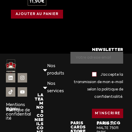
11,90
€
AJOUTER AU PANIER
NEWSLETTER
Nos
produits
J’accepte la
transmission de mon e-mail
Nos
selon la politique de
services
LA
confidentialité.
TEA
M
Mentions
NO
légales
CGV
Politique de
S
confidential
CO
ité
NSE
PARIS
PARIS TCG
ILS
57, RUE DE
CARDS
CO
MALTE 75011
STORE