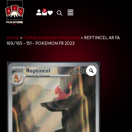
0
Home
>
Cartes pokémon françaises
>
REPTINCEL AR FA
169/165 - 151 - POKEMON FR 2023