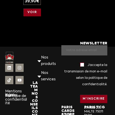
39,90
€
VOIR
NEWSLETTER
Nos
produits
J’accepte la
transmission de mon e-mail
Nos
selon la politique de
services
LA
confidentialité.
TEA
M
Mentions
NO
légales
CGV
Politique de
S
confidential
CO
ité
NSE
PARIS
PARIS TCG
ILS
57, RUE DE
CARDS
CO
MALTE 75011
STORE