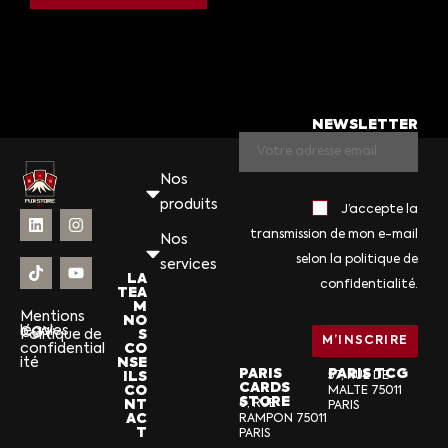
NEWSLETTER
Nos
produits
J’accepte la
transmission de mon e-mail
Nos
selon la politique de
services
LA
confidentialité.
TEA
M
Mentions
NO
légales
CGV
S
Politique de
CO
confidential
NSE
ité
PARIS
PARIS TCG
ILS
57, RUE DE
CARDS
CO
MALTE 75011
STORE
NT
6, RUE
PARIS
AC
RAMPON 75011
T
PARIS