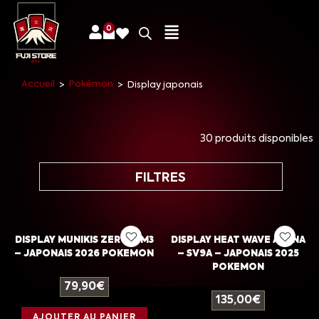
0
Accueil
Pokémon
>
>
Display japonais
30 produits disponibles
FILTRES
DISPLAY MUNIKIS ZERO – M3
DISPLAY HEAT WAVE ARENA
– JAPONAIS 2026 POKEMON
– SV9A – JAPONAIS 2025
POKEMON
79,90
€
135,00
€
AJOUTER AU PANIER